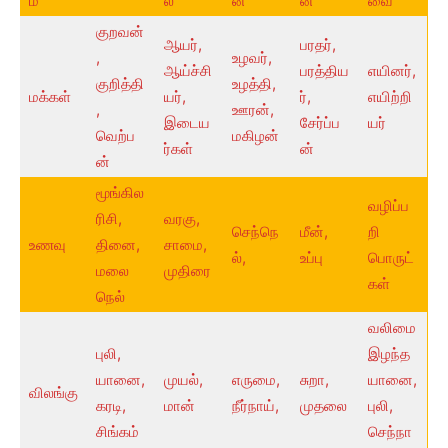
ம்
ல்
ன்
ன்
வை
குறவன்
ஆயர்,
பரதர்,
,
உழவர்,
ஆய்ச்சி
பரத்திய
எயினர்,
குறித்தி
உழத்தி,
மக்கள்
யர்,
ர்,
எயிற்றி
,
ஊரன்,
இடைய
சேர்ப்ப
யர்
வெற்ப
மகிழன்
ர்கள்
ன்
ன்
மூங்கில
வழிப்ப
ரிசி,
வரகு,
செந்நெ
மீன்,
றி
உணவு
தினை,
சாமை,
ல்,
உப்பு
பொருட்
மலை
முதிரை
கள்
நெல்
வலிமை
புலி,
இழந்த
யானை,
முயல்,
எருமை,
சுறா,
யானை,
விலங்கு
கரடி,
மான்
நீர்நாய்,
முதலை
புலி,
சிங்கம்
செந்நா