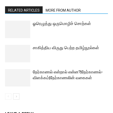
RELATED ARTICLES
MORE FROM AUTHOR
ஓரெழுத்து ஒருமொழிச் சொற்கள்
சாகித்திய விருது பெற்ற தமிழ்நூல்கள்
நேர்காணல் என்றால் என்ன?|நேர்காணல்-
விளக்கம்|நேர்காணலின் வகைகள்