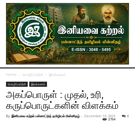
Home
மொழிப்பயிற்சி
இலக்கணம்
மொழிப்பயிற்சி
இலக்கணம்
அகப்பொருள் : முதல், உரி,
கருப்பொருட்களின் விளக்கம்
By
இனியவை கற்றல் பன்னாட்டுத் தமிழியல் மின்னிதழ்
-
December 13, 2023
0
3794