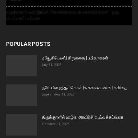
எழுத்தாளர் கவிஜியின் ‘கௌசிகாவைக் காணவில்லை’ -ஒரு
விமர்சனப்பார்வை
POPULAR POSTS
ஃபியூசிபெலஸ்| சிறுகதை | ப.பிரபாகரன்
July 31, 2023
பூவே பிழைத்துக்கொள் |க.கலைவாணன்| கவிதை
September 11, 2023
திருக்குறளில் ஊழ்|ர. அரவிந்த்|ஆய்வுக்கட்டுரை
October 11, 2023