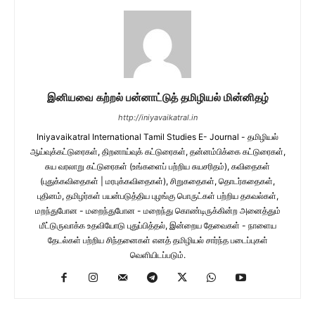
இனியவை கற்றல் பன்னாட்டுத் தமிழியல் மின்னிதழ்
http://iniyavaikatral.in
Iniyavaikatral International Tamil Studies E- Journal - தமிழியல்
ஆய்வுக்கட்டுரைகள், திறனாய்வுக் கட்டுரைகள், தன்னம்பிக்கை கட்டுரைகள்,
சுய வரலாறு கட்டுரைகள் (உங்களைப் பற்றிய சுயசரிதம்), கவிதைகள்
(புதுக்கவிதைகள் | மரபுக்கவிதைகள்), சிறுகதைகள், தொடர்கதைகள்,
புதினம், தமிழர்கள் பயன்படுத்திய புழங்கு பொருட்கள் பற்றிய தகவல்கள்,
மறந்துபோன - மறைந்துபோன - மறைந்து கொண்டிருக்கின்ற அனைத்தும்
மீட்டுருவாக்க உதவியோடு புதுப்பித்தல், இன்றைய தேவைகள் - நாளைய
தேடல்கள் பற்றிய சிந்தனைகள் எனத் தமிழியல் சார்ந்த படைப்புகள்
வெளியிடப்படும்.