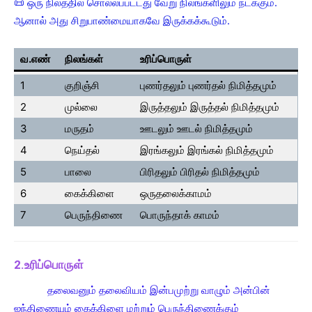
📜 ஒரு நிலத்தில் சொல்லப்பட்டது வேறு நிலங்களிலும் நடக்கும்.
ஆனால் அது சிறுபாண்மையாகவே இருக்கக்கூடும்.
வ.எண்
நிலங்கள்
உரிப்பொருள்
1
குறிஞ்சி
புணர்தலும் புணர்தல் நிமித்தமும்
2
முல்லை
இருத்தலும் இருத்தல் நிமித்தமும்
3
மருதம்
ஊடலும் ஊடல் நிமித்தமும்
4
நெய்தல்
இரங்கலும் இரங்கல் நிமித்தமும்
5
பாலை
பிரிதலும் பிரிதல் நிமித்தமும்
6
கைக்கிளை
ஒருதலைக்காமம்
7
பெருந்திணை
பொருந்தாக் காமம்
2.உரிப்பொருள்
தலைவனும் தலைவியம் இன்பமுற்று வாழும் அன்பின்
ஐந்திணையும் கைக்கிளை மற்றும் பெருந்திணைக்கும்