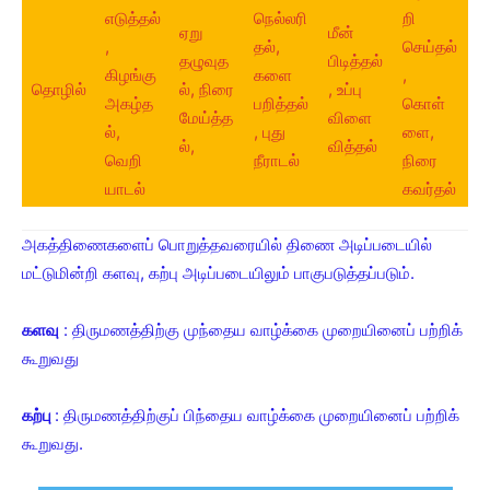
எடுத்தல்
நெல்லரி
றி
ஏறு
மீன்
,
தல்,
செய்தல்
தழுவுத
பிடித்தல்
கிழங்கு
களை
,
தொழில்
ல், நிரை
, உப்பு
அகழ்த
பறித்தல்
கொள்
மேய்த்த
விளை
ல்,
, புது
ளை,
ல்,
வித்தல்
வெறி
நீராடல்
நிரை
யாடல்
கவர்தல்
அகத்திணைகளைப் பொறுத்தவரையில் திணை அடிப்படையில்
மட்டுமின்றி களவு, கற்பு அடிப்படையிலும் பாகுபடுத்தப்படும்.
களவு
: திருமணத்திற்கு முந்தைய வாழ்க்கை முறையினைப் பற்றிக்
கூறுவது
கற்பு
: திருமணத்திற்குப் பிந்தைய வாழ்க்கை முறையினைப் பற்றிக்
கூறுவது.