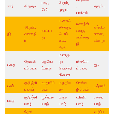
பாடி,
பேரூர்,
ஊர்
சிறுகுடி
,
குறும்பு
சேரி
மூதூர்
பாக்கம்
மனைக்
மணற்கி
அருவி,
கிணறு,
வற்றிய
காட்டா
ணறு,
நீர்
சுனைநீ
பொய்
சுனை,
று
உவர்க்கு
ர்
கை,
கிணறு
ழி
ஆறு
மணமு
தொண்
ஏறுகோ
ழா,
மீன்கோ
பறை
துடி
டப் பறை
ட்பறை
நெல்லறி
ட் பறை
கிணை
குறிஞ்சி
சாதாரிப்
மருதப்ப
செவ்வ
பண்
பஞ்சுரம்
ப் பண்
பண்
ண்
ழிப் பண்
குறிஞ்சி
முல்லை
மருத
விளரி
பாலை
யாழ்
யாழ்
யாழ்
யாழ்
யாழ்
யாழ்
தேன்
வழிப்ப