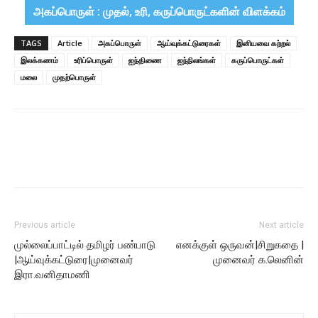
அகப்பொருள் : முதல், உரி, கருப்பொருட்களின் விளக்கம்
TAGS
Article
அகப்பொருள்
ஆய்வுக்கட்டுரைகள்
இனியவை கற்றல்
இலக்கணம்
உரிப்பொருள்
ஐந்திணை
ஐந்நிலங்கள்
கருப்பொருட்கள்
மலை
முதற்பொருள்
Previous article
Next article
முல்லைப்பாட்டில் தமிழர் பண்பாடு
எனக்குள் ஒருவன்|சிறுகதை |
|ஆய்வுக்கட்டுரை|முனைவர்
முனைவர் க.லெனின்
இரா.வனிதாமணி