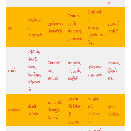
ய்
நெய்தல்
செங்க
குறிஞ்சி
,
முல்லை,
ழுநீர்,
குறவம்,
பூ
,
தாழை,
தோன்றி
தாமரை,
பாதிரி
காந்தள்
முண்டக
குவளை
ப் பூ
அகில்,
வேங்
கொன்
காஞ்சி,
பாலை,
கை,
புன்னை
மரம்
றை,
மருதம்,
இருப்
தேக்கு,
, ஞாழல்
காயா
வஞ்சி
பை
சந்தன
ம்
நாரை,
கடற்கா
காட்டுக்
கிளி,
நீர்க்கோ
கம்,
புறா,
பறவை
கோழி,
மயில்
ழி,
அன்ன
பருந்த
சேவல்
குருகு
ம்
பட்டினம்