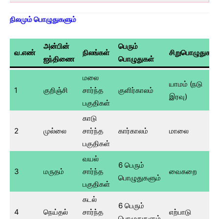
நிலமும் பொழுதுகளும்
அன்பின்
பெரும்
வ.எண்
நிலங்கள்
சிறுபொழுதுகள்
ஐந்திணை
பொழுதுகள்
மலை
யாமம் (நடு
1
குறிஞ்சி
சார்ந்த
குளிர்காலம்
இரவு)
பகுதிகள்
காடு
2
முல்லை
சார்ந்த
கார்காலம்
மாலை
பகுதிகள்
வயல்
6 பெரும்
3
மருதம்
சார்ந்த
வைகறை
பொழுதுகளும்
பகுதிகள்
கடல்
6 பெரும்
4
நெய்தல்
சார்ந்த
எற்பாடு
பொழுதுகளும்