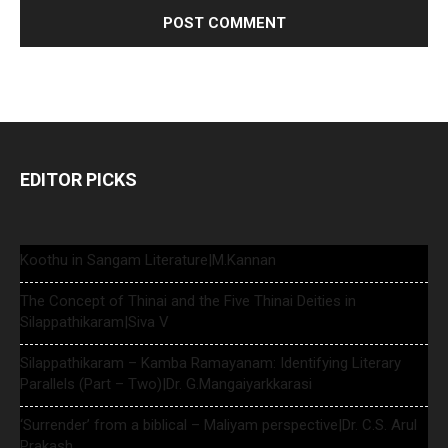
EDITOR PICKS
Koothu in Sangam Literature|M.Kannan
The Concept of Thinai and the Five Thinai Deities in
Silappathikaram|Siva V
Silappathikaram – Kamba Ramayanam: Identifying Literary
Parallels (Part – Two)|Dr. G.Mangaiyarkkarasi
‘Surrender’ from a biblical – Maliyam perspective|Dr. C.S. Arul
Prakash