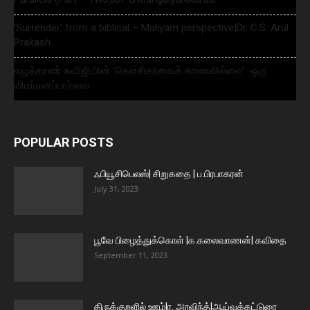
‘Surrender’ from a biblical – Maliyam perspective|Dr. C.S. Arul
Prakash
எழுத்தாளர் கவிஜியின் ‘கௌசிகாவைக் காணவில்லை’ -ஒரு
விமர்சனப்பார்வை
POPULAR POSTS
ஃபியூசிபெலஸ்| சிறுகதை | ப.பிரபாகரன்
July 31, 2023
பூவே பிழைத்துக்கொள் |க.கலைவாணன்| கவிதை
September 11, 2023
திருக்குறளில் ஊழ்|ர. அரவிந்த்|ஆய்வுக்கட்டுரை