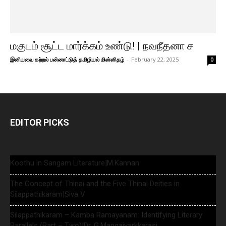
மகுடம் சூட்ட மார்க்கம் உண்டு! | நவநீதனா ச
இனியவை கற்றல் பன்னாட்டுத் தமிழியல் மின்னிதழ்
-
February 22, 2025
0
EDITOR PICKS
Koothu in Sangam Literature|M.Kannan
The Concept of Thinai and the Five Thinai Deities in
Silappathikaram|Siva V
Silappathikaram – Kamba Ramayanam: Identifying Literary
Parallels (Part – Two)|Dr. G.Mangaiyarkkarasi