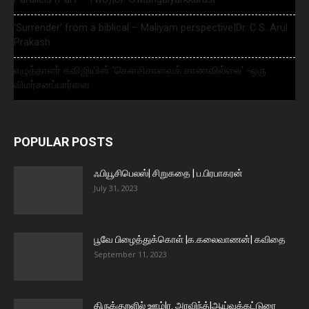
‘Surrender’ from a biblical – Maliyam perspective|Dr. C.S. Arul
Prakash
எழுத்தாளர் கவிஜியின் ‘கௌசிகாவைக் காணவில்லை’ -ஒரு
விமர்சனப்பார்வை
POPULAR POSTS
ஃபியூசிபெலஸ்| சிறுகதை | ப.பிரபாகரன்
July 31, 2023
பூவே பிழைத்துக்கொள் |க.கலைவாணன்| கவிதை
September 11, 2023
திருக்குறளில் ஊழ்|ர. அரவிந்த்|ஆய்வுக்கட்டுரை