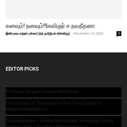
கனவும்! நனவும்!!|கவிஞர் ச.நவநீதனா
இனியவை கற்றல் பன்னாட்டுத் தமிழியல் மின்னிதழ்
-
November 27, 2024
0
EDITOR PICKS
Koothu in Sangam Literature|M.Kannan
The Concept of Thinai and the Five Thinai Deities in
Silappathikaram|Siva V
Silappathikaram – Kamba Ramayanam: Identifying Literary
Parallels (Part – Two)|Dr. G.Mangaiyarkkarasi