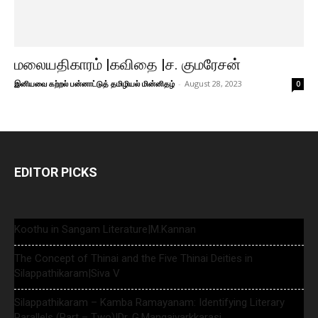
மலையதிகாரம் |கவிதை |ச. குமரேசன்
இனியவை கற்றல் பன்னாட்டுத் தமிழியல் மின்னிதழ்
-
August 28, 2023
0
EDITOR PICKS
Koothu in Sangam Literature|M.Kannan
The Concept of Thinai and the Five Thinai Deities in
Silappathikaram|Siva V
Silappathikaram – Kamba Ramayanam: Identifying Literary
Parallels (Part – Two)|Dr. G.Mangaiyarkkarasi