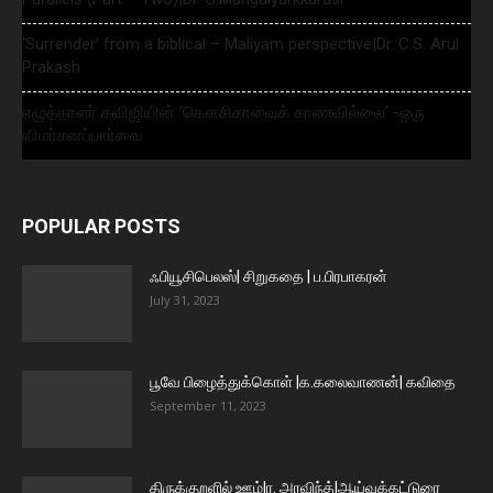
‘Surrender’ from a biblical – Maliyam perspective|Dr. C.S. Arul
Prakash
எழுத்தாளர் கவிஜியின் ‘கௌசிகாவைக் காணவில்லை’ -ஒரு
விமர்சனப்பார்வை
POPULAR POSTS
ஃபியூசிபெலஸ்| சிறுகதை | ப.பிரபாகரன்
July 31, 2023
பூவே பிழைத்துக்கொள் |க.கலைவாணன்| கவிதை
September 11, 2023
திருக்குறளில் ஊழ்|ர. அரவிந்த்|ஆய்வுக்கட்டுரை