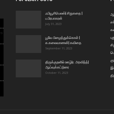
ஃபியூசிபெலஸ்| சிறுகதை |
ஆய
ப.பிரபாகரன்
சங
July 31, 2023
க
es
பு
பூவே பிழைத்துக்கொள் |
க.கலைவாணன்| கவிதை
ச
September 11, 2023
ப
கு
திருக்குறளில் ஊழ்|ர. அரவிந்த்|
ஆய்வுக்கட்டுரை
இக
October 11, 2023
தி