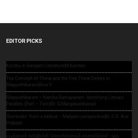
EDITOR PICKS
Koothu in Sangam Literature|M.Kannan
The Concept of Thinai and the Five Thinai Deities in
Silappathikaram|Siva V
Silappathikaram – Kamba Ramayanam: Identifying Literary
Parallels (Part – Two)|Dr. G.Mangaiyarkkarasi
‘Surrender’ from a biblical – Maliyam perspective|Dr. C.S. Arul
Prakash
எழுத்தாளர் கவிஜியின் ‘கௌசிகாவைக் காணவில்லை’ -ஒரு