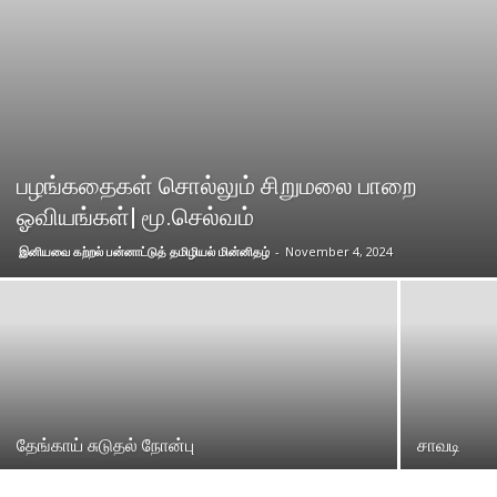
பழங்கதைகள் சொல்லும் சிறுமலை பாறை
ஓவியங்கள்| மூ.செல்வம்
இனியவை கற்றல் பன்னாட்டுத் தமிழியல் மின்னிதழ்
-
November 4, 2024
தேங்காய் சுடுதல் நோன்பு
சாவடி