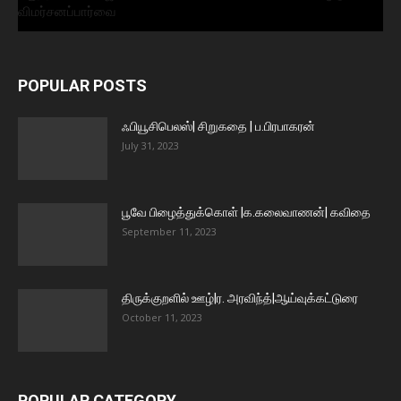
விமர்சனப்பார்வை
POPULAR POSTS
ஃபியூசிபெலஸ்| சிறுகதை | ப.பிரபாகரன்
July 31, 2023
பூவே பிழைத்துக்கொள் |க.கலைவாணன்| கவிதை
September 11, 2023
திருக்குறளில் ஊழ்|ர. அரவிந்த்|ஆய்வுக்கட்டுரை
October 11, 2023
POPULAR CATEGORY