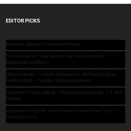
EDITOR PICKS
Koothu in Sangam Literature|M.Kannan
The Concept of Thinai and the Five Thinai Deities in
Silappathikaram|Siva V
Silappathikaram – Kamba Ramayanam: Identifying Literary
Parallels (Part – Two)|Dr. G.Mangaiyarkkarasi
‘Surrender’ from a biblical – Maliyam perspective|Dr. C.S. Arul
Prakash
எழுத்தாளர் கவிஜியின் ‘கௌசிகாவைக் காணவில்லை’ -ஒரு
விமர்சனப்பார்வை