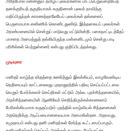
அதேபோல் மன்னனும் தமிழ்ப் புலவர்களால் பாடப்பெறுவதையேத்
தனக்குரியத் தகுதியாகக் கருதினான் புலவர் நாவிற்கு
மதிப்பிருந்தக் காரணத்தாலேயேப் புலவர்கள் தங்களைப்
பெருமையாக எண்ணிக் கொண்டதுண்டு. இத்தகையப் புலவர்கள்
அரண்மனையில் சென்றுப் பாடுவது மட்டுமின்றி. பகைநாட்டிடத்தேப்
பாசறை அமைத்துத் தங்கியிருந்த மன்னனிடமும் சென்று பாடி
பரிசில்கள் பெற்றுள்ளனர் என்பது குறிப்பிடத்தக்கது.
முடிவுரை
மனிதர் வாழ்ந்த விதத்தை உணர்த்தும் இலக்கியம், வாழவேண்டிய
நெறியையும் காட்டலைலது புறநானூற்றில் பதிவு செய்யப்பட்டவை
வெறும் போர்க்களச் செய்திகள் மட்டும் அல்ல. புறச்சிந்தனையில்,
அறச்சிந்தனையின் ஆணிவேர் செறிந்திருக்கக்காணலாம்
பேரிலக்கியமாக கருதப்படும் புறத்தில் வாழ்வியல் சிந்தனைகள்
அறநெறிக்கு அடிப்பயைானவையாக அமைகின்றன. அதாவது.
சமுதாயம் என்பது தனி மனிதர்கள் சேர்ந்த கூட்டமைப்பாகும்.
தனிமனிதர்கள் செய்யும் அறங்கள் சமுதாய மேம்பாட்டை