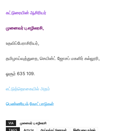
கட்டுரையின் ஆசிரியர்
முனைவர் பு.எழிலரசி
,
உதவிப்பேராசிரியர்,
தமிழாய்வுத்துறை, செயின்ட் ஜோசப் மகளிர் கல்லூரி,
ஓசூர் 635 109.
எட்டுத்தொகையில் அறம்
பெண்ணியக் கோட்பாடுகள்
VIA
முனைவர் பு.எழிலரசி
TAGS
Article
ஆய்வுக்கட்டுரைகள்
இனியவை கற்றல்