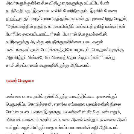
அவர்களுக்குள்ளே சில விதிமுறைகளுக்கு உட்பட்டே போர்
நடந்தேறியது. இதனால் பகலில் போரிடுவதும், இரவில் போரை
நிறுத்துவதும் வழக்கமாயிருந்துள்ளன என்பது புலனாகிறது மேலும்,
“அக்காலத்தில் தகுந்த காரணமின்றிப் பண்டைத் தமிழ் மன்னர்கள்
போரிலே தலையிடமாட்டார்கள். போரால் பொதுமக்களின்
உயிர்களுக்கு ஆபத்து ஏற்படுத்துவதில்லை. படைகளும்
பண்டங்களும்தான் போர்க்களத்திலே பாழாகும். பொதுமக்களுக்கு
2
அறிவித்தப் பின்னரே போரினைத் தொடங்குவார்கள்”
என்று
சாமி.சிதம்பரனார் கூறுவதிலிருந்து அறியலாம்.
புலவர் பெருமை
மன்னை பாசறையில் தங்கியிருந்த காலத்தில்கூட புலமைக்குப்
பெருமதிப்பு கொடுத்தான். எனவே சங்ககால புலவர்களின் நிலை
செம்மையுடையதாக இருந்தது. புலவர்களின் சீர்மிகு பண்பாலும்,
உரிமைக் காரணமாகவும் மன்னனை அவன் என்றும் புலவனை அவர்
என்றும் வழங்கியிருப்பதை சங்கப்பபாடலகளின்வழி அறியலாம்