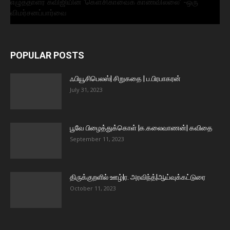
எழுத்தாளர் கவிஜியின் ‘கௌசிகாவைக் காணவில்லை’ -ஒரு
விமர்சனப்பார்வை
POPULAR POSTS
ஃபியூசிபெலஸ்| சிறுகதை | ப.பிரபாகரன்
July 31, 2023
பூவே பிழைத்துக்கொள் |க.கலைவாணன்| கவிதை
September 11, 2023
திருக்குறளில் ஊழ்|ர. அரவிந்த்|ஆய்வுக்கட்டுரை
October 11, 2023