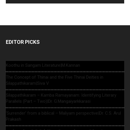
EDITOR PICKS
Koothu in Sangam Literature|M.Kannan
The Concept of Thinai and the Five Thinai Deities in
Silappathikaram|Siva V
Silappathikaram – Kamba Ramayanam: Identifying Literary
Parallels (Part – Two)|Dr. G.Mangaiyarkkarasi
‘Surrender’ from a biblical – Maliyam perspective|Dr. C.S. Arul
Prakash