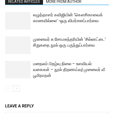
RELATED ARTICLES
MORE FROM AUTHOR
எழுத்தாளர் கவிஜியின் ‘கௌசிகாவைக்
காணவில்லை’ -ஒரு விமர்சனப்பார்வை
முனைவர் சு.சோமசுந்தரியின் ‘சில்லாட்டை’
சிறுகதை நூல் ஒரு பருந்துப்பார்வை
மனநலம் பிறழ்வு நிலை – உளவியல்
வகைகள் – நூல் திறனாய்வு| முனைவர் வீ.
பூமிநாதன்
LEAVE A REPLY