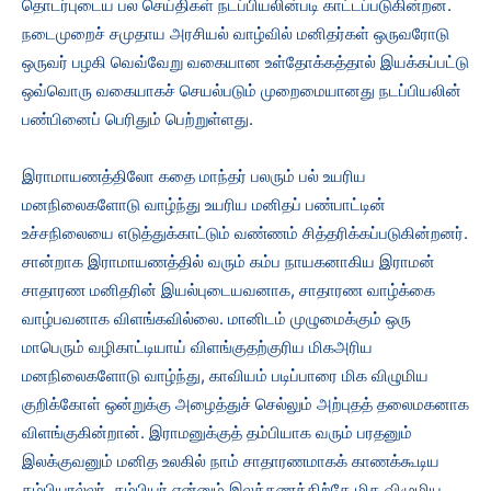
தொடர்புடைய பல செய்திகள் நடப்பியலின்படி காட்டப்படுகின்றன.
நடைமுறைச் சமுதாய அரசியல் வாழ்வில் மனிதர்கள் ஒருவரோடு
ஒருவர் பழகி வெவ்வேறு வகையான உள்தோக்கத்தால் இயக்கப்பட்டு
ஒவ்வொரு வகையாகச் செயல்படும் முறைமையானது நடப்பியலின்
பண்பினைப் பெரிதும் பெற்றுள்ளது.
இராமாயணத்திலோ கதை மாந்தர் பலரும் பல் உயரிய
மனநிலைகளோடு வாழ்ந்து உயரிய மனிதப் பண்பாட்டின்
உச்சநிலையை எடுத்துக்காட்டும் வண்ணம் சித்தரிக்கப்படுகின்றனர்.
சான்றாக இராமாயணத்தில் வரும் கம்ப நாயகனாகிய இராமன்
சாதாரண மனிதரின் இயல்புடையவனாக, சாதாரண வாழ்க்கை
வாழ்பவனாக விளங்கவில்லை. மானிடம் முழுமைக்கும் ஒரு
மாபெரும் வழிகாட்டியாய் விளங்குதற்குரிய மிகஅரிய
மனநிலைகளோடு வாழ்ந்து, காவியம் படிப்பாரை மிக விழுமிய
குறிக்கோள் ஒன்றுக்கு அழைத்துச் செல்லும் அற்புதத் தலைமகனாக
விளங்குகின்றான். இராமனுக்குத் தம்பியாக வரும் பரதனும்
இலக்குவனும் மனித உலகில் நாம் சாதாரணமாகக் காணக்கூடிய
தம்பியரல்லர். தம்பியர் என்னும் இலக்கணத்திற்கே மிக விழுமிய