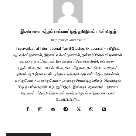
இனியவை கற்றல் பன்னாட்டுத் தமிழியல் மின்னிதழ்
http://iniyavaikatral.in
Iniyavaikatral International Tamil Studies E- Journal - தமிழியல்
ஆய்வுக்கட்டுரைகள், திறனாய்வுக் கட்டுரைகள், தன்னம்பிக்கை கட்டுரைகள்,
சுய வரலாறு கட்டுரைகள் (உங்களைப் பற்றிய சுயசரிதம்), கவிதைகள்
(புதுக்கவிதைகள் | மரபுக்கவிதைகள்), சிறுகதைகள், தொடர்கதைகள்,
புதினம், தமிழர்கள் பயன்படுத்திய புழங்கு பொருட்கள் பற்றிய தகவல்கள்,
மறந்துபோன - மறைந்துபோன - மறைந்து கொண்டிருக்கின்ற அனைத்தும்
மீட்டுருவாக்க உதவியோடு புதுப்பித்தல், இன்றைய தேவைகள் - நாளைய
தேடல்கள் பற்றிய சிந்தனைகள் எனத் தமிழியல் சார்ந்த படைப்புகள்
வெளியிடப்படும்.