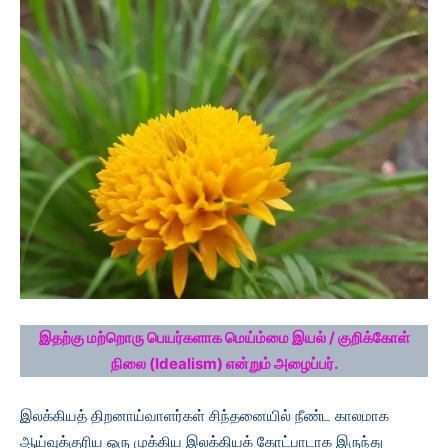
இதற்கு மற்றொரு பெயர்களாக மெய்ம்மை இயல் / குறிக்கோள்
நிலை (Idealism) என்றும் அழைப்பர்.
இலக்கியத் திறனாய்வாளர்கள் சிந்தனையில் நீண்ட காலமாக
ஆய்வுக்குரிய ஒரு முக்கிய இலக்கியக் கோட்பாடாக இருந்து