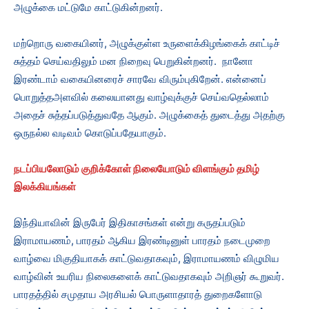
அழுக்கை மட்டுமே காட்டுகின்றனர்.
மற்றொரு வகையினர், அழுக்குள்ள உருளைக்கிழங்கைக் காட்டிச்
சுத்தம் செய்வதிலும் மன நிறைவு பெறுகின்றனர். நானோ
இரண்டாம் வகையினரைச் சாரவே விரும்புகிறேன். என்னைப்
பொறுத்தஅளவில் கலையானது வாழ்வுக்குச் செய்வதெல்லாம்
அதைச் சுத்தப்படுத்துவதே ஆகும். அழுக்கைத் துடைத்து அதற்கு
ஒருநல்ல வடிவம் கொடுப்பதேயாகும்.
நடப்பியலோடும் குறிக்கோள் நிலையோடும் விளங்கும் தமிழ்
இலக்கியங்கள்
இந்தியாவின் இருபேர் இதிகாசங்கள் என்று கருதப்படும்
இராமாயணம், பாரதம் ஆகிய இரண்டினுள் பாரதம் நடைமுறை
வாழ்வை மிகுதியாகக் காட்டுவதாகவும், இராமாயணம் விழுமிய
வாழ்வின் உயரிய நிலைகளைக் காட்டுவதாகவும் அறிஞர் கூறுவர்.
பாரதத்தில் சமுதாய அரசியல் பொருளாதாரத் துறைகளோடு