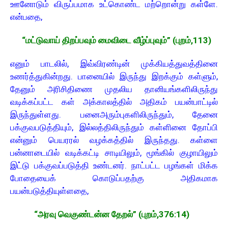
ஊனோடும் விருப்பமாக உட்கொண்ட மற்றொன்று கள்ளே.
என்பதை,
“மட்டுவாய் திறப்பவும் மைவிடை வீழ்ப்புவும்” (புறம்,113)
எனும் பாடலில், இவ்விரண்டின் முக்கியத்துவத்தினை
உணர்த்துகின்றது. பானையில் இருந்து இறக்கும் கள்ளும்,
தேனும் அரிசிதிணை முதலிய தானியங்களிலிருந்து
வடிக்கப்பட்ட கள் அக்காலத்தில் அதிகம் பயன்பாட்டில்
இருந்துள்ளது. பனைஅரும்புகளிலிருந்தும், தேனை
பக்குவபடுத்தியும், இல்லத்திலிருந்தும் கள்ளினை தோப்பி
என்னும் பெயரரல் வழக்கத்தில் இருந்தது. கள்ளை
பன்னாடையில் வடிக்கட்டி சாடியிலும், மூங்கில் குழாயிலும்
இட்டு பக்குவப்படுத்தி உண்டனர். நாட்பட்ட பழங்கள் மிக்க
போதையைக் கொடுப்பதற்கு அதிகமாக
பயன்படுத்தியுள்ளதை,
“அரவு வெகுண்டன்ன தேறல்” (புறம்,376:14)