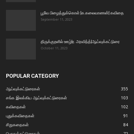
பூவே பிழைத்துக்கொள் |க.கலைவாணன்| கவிதை
September 11, 2023
திருக்குறளில் ஊழ்|ர. அரவிந்த்|ஆய்வுக்கட்டுரை
October 11, 2023
POPULAR CATEGORY
ஆய்வுக்கட்டுரைகள்
355
சங்க இலக்கிய ஆய்வுக்கட்டுரைகள்
103
கவிதைகள்
102
புதுக்கவிதைகள்
91
சிறுகதைகள்
84
பொதுக்கட்டுரைகள்
72