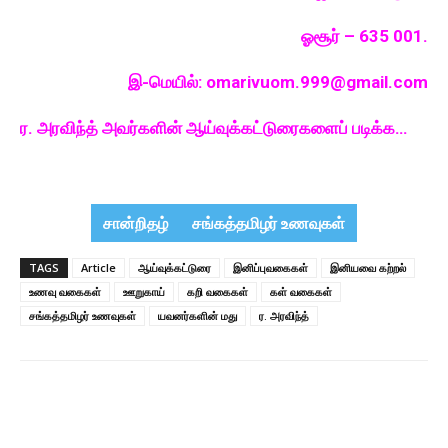
ஓசூர் – 635 001.
இ-மெயில்: omarivuom.999@gmail.com
ர. அரவிந்த் அவர்களின் ஆய்வுக்கட்டுரைகளைப் படிக்க…
சான்றிதழ்
சங்கத்தமிழர் உணவுகள்
TAGS
Article
ஆய்வுக்கட்டுரை
இனிப்புவகைகள்
இனியவை கற்றல்
உணவு வகைகள்
ஊறுகாய்
கறி வகைகள்
கள் வகைகள்
சங்கத்தமிழர் உணவுகள்
யவனர்களின் மது
ர. அரவிந்த்