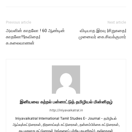
Previous article
Next article
அவளின் காதலோ ! 60 ஆண்டின்
விடியாத இரவு |சிறுகதை|
காதலோ!!|கவிதை|
முனைவர் கை.சிவக்குமார்
க.கலைவாணன்
இனியவை கற்றல் பன்னாட்டுத் தமிழியல் மின்னிதழ்
http://iniyavaikatral.in
Iniyavaikatral International Tamil Studies E- Journal - தமிழியல்
ஆய்வுக்கட்டுரைகள், திறனாய்வுக் கட்டுரைகள், தன்னம்பிக்கை கட்டுரைகள்,
சுய வரலாறு கட்டுரைகள் (உங்களைப் பற்றிய சுயசரிதம்), கவிதைகள்