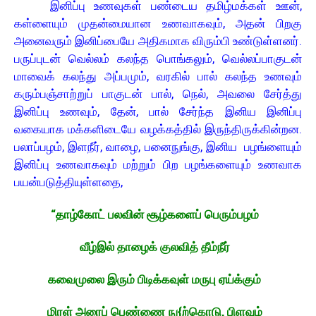
இனிப்பு உணவுகள் பண்டைய தமிழ்மக்கள் ஊன்,
கள்ளையும் முதன்மையான உணவாகவும், அதன் பிறகு
அனைவரும் இனிப்பையே அதிகமாக விரும்பி உண்டுள்ளனர்.
பருப்புடன் வெல்லம் கலந்த பொங்கலும், வெல்லப்பாகுடன்
மாவைக் கலந்து அப்பமும், வரகில் பால் கலந்த உணவும்
கரும்பஞ்சாற்றுப் பாகுடன் பால், நெல், அவலை சேர்த்து
இனிப்பு உணவும், தேன், பால் சேர்ந்த இனிய இனிப்பு
வகையாக மக்களிடையே வழக்கத்தில் இருந்திருக்கின்றன.
பலாப்பழம், இளநீர், வாழை, பனைநுங்கு, இனிய பழங்ளையும்
இனிப்பு உணவாகவும் மற்றும் பிற பழங்களையும் உணவாக
பயன்படுத்தியுள்ளதை,
“தாழ்கோட் பலவின் சூழ்களைப் பெரும்பழம்
வீழ்இல் தாழைக் குலவித் தீம்நீர்
கவைமுலை இரும் பிடிக்கவுள் மருபு ஏய்க்கும்
மிரள் அரைப் பெண்ணை நு{ற்கொடு, பிளவும்