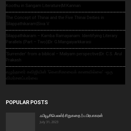
Koothu in Sangam Literature|M.Kannan
The Concept of Thinai and the Five Thinai Deities in
Silappathikaram|Siva V
Silappathikaram – Kamba Ramayanam: Identifying Literary
Parallels (Part – Two)|Dr. G.Mangaiyarkkarasi
‘Surrender’ from a biblical – Maliyam perspective|Dr. C.S. Arul
Prakash
எழுத்தாளர் கவிஜியின் ‘கௌசிகாவைக் காணவில்லை’ -ஒரு
விமர்சனப்பார்வை
POPULAR POSTS
ஃபியூசிபெலஸ்| சிறுகதை | ப.பிரபாகரன்
July 31, 2023