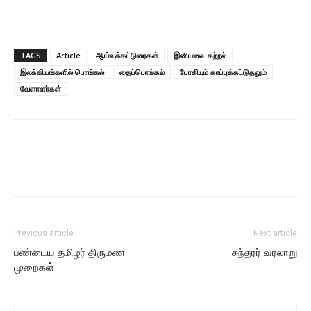
TAGS
Article
ஆய்வுக்கட்டுரைகள்
இனியவை கற்றல்
இலக்கியங்களில் பொங்கல்
தைப்பொங்கல்
போகியும் காப்புக்கட்டுதலும்
வேளாளர்கள்
Previous article
Next article
பண்டைய தமிழர் திருமண
சுந்தரர் வரலாறு
முறைகள்