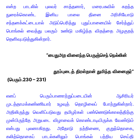
என்ற பாடலில் புலவர் சாத்தனார், மரைபசுவில் கறந்த
நுரைக்கொண்ட இனிய பாலை தினை அரிசியோடு
சந்தனக்கட்டையால் அடுப்பெரித்து புதுப்பானையில் சேர்த்துப்
பொங்கல் வைத்து பலரும் உண்டு மகிழ்ந்த விதத்தை அழகுறத்
தெளிவுபடுத்துகின்றார்.
“பைதுஅற விளைந்த பெருஞ்செந் நெல்லின்
தூம்புடைத் திரள்தான் துமிந்த வினைஞர்”
(பெரும்.230 – 231)
எனப் பெரும்பாணாற்றுப்படையின் ஆசிரியர்
முடத்தாமக்கண்ணியார் உழவுத் தொழிலைப் போற்றுகின்றார்.
அதிலிருந்து வெளிப்படுவது தமிழர்கள் பண்ணெடுங்காலத்திற்கு
முன்பிருந்தே அறுபடை விழாவைக் கொண்டாடியிருக்க வேண்டும்
என்பது புலனாகிறது. அதோடு நற்றிணை, குறுந்தொகை,
கலித்தொகைப் பாடல்களிலும் பொங்கல் பற்றிய செய்தி