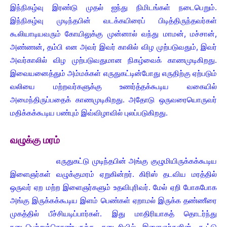
இந்நிகழ்வு இரண்டு முதல் ஐந்து நிமிடங்கள் நடைபெறும்.
இந்நிகழ்வு முடிந்தபின் வடக்கயிரைப் பிடித்திருந்தவர்கள்
கூலியாடியவரும் கோயிலுக்கு முன்னால் வந்து மாமன், மச்சான்,
அண்ணன், தம்பி என அவர் இவர் காலில் விழ முற்படுவதும், இவர்
அவர்காலில் விழ முற்படுவதுமான நிகழ்வைக் காணமுடிகிறது.
இவையனைத்தும் அம்மக்கள் எருதுகட்டின்போது எருதிற்கு ஏற்படும்
வலியை மற்றவர்களுக்கு உணர்த்தக்கூடிய வகையில்
அமைந்திருப்பதைக் காணமுடிகிறது. அதோடு ஒருவரையொருவர்
மதிக்கக்கூடிய பண்பும் இவ்விழாவில் புலப்படுகிறது.
வழுக்கு மரம்
எருதுகட்டு முடிந்தபின் அங்கு குழுமியிருக்கக்கூடிய
இளைஞர்கள் வழுக்குமரம் ஏறுகின்றர். கிரிஸ் தடவிய மரத்தில்
ஒருவர் ஏற மற்ற இளைஞர்களும் உதவிபுரிவர். மேல் ஏறி போகபோக
அங்கு இருக்கக்கூடிய இளம் பெண்கள் ஏறாமல் இருக்க தண்ணீரை
முகத்தில் பீச்சியடிப்பார்கள். இது மாதிரியாகத் தொடர்ந்து
நடைபெற்றுக்கொண்டிருக்க கடைசியில் இளைஞர்களின் கூட்டு