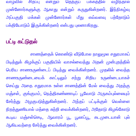
வாழ்வில் சிறப்பு என்றும் தெற்குப் பக்கத்தில் வழிந்தால்
முன்னோர்களுக்கு ஆகாது என்றும் கருதுகின்றனர். இந்நிகழ்வு
அப்பகுதி மக்கள் முன்னோர்கள் மீது எவ்வளவு பற்றோடும்
பக்தியோடும் இருக்கின்றனர் என்பது புலனாகிறது.
பட்டி கட்டுதல்
சாணத்தைக் கொண்டு வீடுபோல நாலுமூல சதுரமாகப்
பிடித்துக் கிழக்குப் பகுதியில் வாசல்வைத்து அதன் முன்புறத்தில்
பெரிய சாணஉருண்டைப் பிடித்து வைக்கின்றனர். முதலில் வைத்த
சாணஉருண்டையைக் காட்டிலும் சற்று சிறிய உருண்டையாகச்
செய்து அதை சதுரமாக உள்ள சாணத்தின் மேல் வைத்து அதற்கு
மஞ்சள், குங்குமம், நெத்திகண்ணாடிப் பூவோடு அருகம்புல்லையும்
சேர்த்து அழகுபடுத்துகின்றனர். அந்தப் பட்டிக்குள் வெள்ளை
நிறத்துணியால் மத்தை சுற்றி வைக்கின்றனர், அதோடு கிழங்கோடு
கூடிய மஞ்சள்செடி, ஆவாரம் பூ, பூலாப்பூ, கடமுடையான் புல்
ஆகியவற்றை சேர்த்து வைக்கின்றனர்.