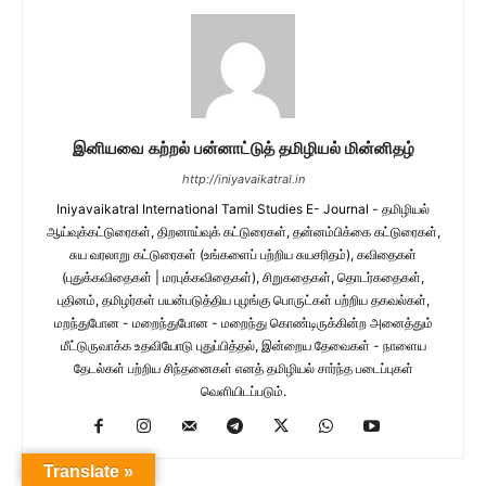
இனியவை கற்றல் பன்னாட்டுத் தமிழியல் மின்னிதழ்
http://iniyavaikatral.in
Iniyavaikatral International Tamil Studies E- Journal - தமிழியல்
ஆய்வுக்கட்டுரைகள், திறனாய்வுக் கட்டுரைகள், தன்னம்பிக்கை கட்டுரைகள்,
சுய வரலாறு கட்டுரைகள் (உங்களைப் பற்றிய சுயசரிதம்), கவிதைகள்
(புதுக்கவிதைகள் | மரபுக்கவிதைகள்), சிறுகதைகள், தொடர்கதைகள்,
புதினம், தமிழர்கள் பயன்படுத்திய புழங்கு பொருட்கள் பற்றிய தகவல்கள்,
மறந்துபோன - மறைந்துபோன - மறைந்து கொண்டிருக்கின்ற அனைத்தும்
மீட்டுருவாக்க உதவியோடு புதுப்பித்தல், இன்றைய தேவைகள் - நாளைய
தேடல்கள் பற்றிய சிந்தனைகள் எனத் தமிழியல் சார்ந்த படைப்புகள்
வெளியிடப்படும்.
Translate »