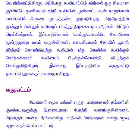
வெளிக்காட்டுகிறது. அப்போது கூலியாட்டும் வீரர்கள் ஒரு நிலமான
குச்சியில் துணியைச் சுற்றி கூலியின் முன்காட்ட கூலி நாலுக்கால்
பாய்ச்சலில் அவரை முட்டித்தள்ள முற்படுகிறது. அந்நேரத்தில்
முன்னும் பின்னும் கயிறைப் பிடித்து நிற்கக்கூடிய வீரர்கள் விட்டுப்
பிடிக்கின்றனர். இம்மாதிரியாகச் செய்துகொண்டே கோயிலை
மூன்றுமுறை வலம் வருகின்றனர். கடைசியாகக் கோயில் பூசாரி
தீர்த்தம் கொண்டுவந்து கூலியின் மீது தெளிக்க கூலிக்குச்
சொந்தக்காரர் கூலியைப் பிடித்துக்கொண்டு வீட்டிற்குச்
சென்றுவிடுகிறார். இவ்வாறு இப்பகுதியில் எருதுகட்டு
நடைப்பெறுவதைக் காணமுடிகிறது.
எருதாட்டம்
வேளாளர் சமூக மக்கள் எருது, மாடுகளைத் தங்களின்
குலக்கடவுளுக்கு இணையாகப் போற்றி வணங்குகின்றனர்.
அதற்குச் சான்று திங்களன்று மாடுகள் பிறந்தநாள் என்று உழவு
உழுவதைச் செய்யமாட்டார்.