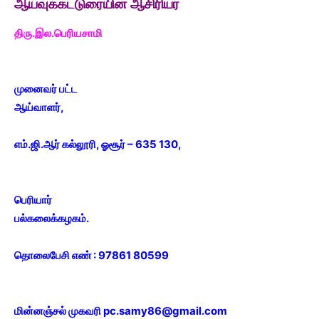
ஆய்வுக்கட்டுரையின் ஆசிரியர்
திரு.இல.பெரியசாமி
முனைவர் பட்ட
ஆய்வாளர்,
எம்.ஜி.ஆர் கல்லூரி, ஓசூர் – 635 130,
பெரியார்
பல்கலைக்கழகம்.
தொலைபேசி எண் : 97861 80599
மின்னஞ்சல் முகவரி
pc.samy86@gmail.com