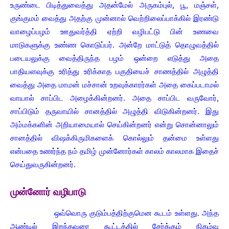
உருண்டை பிடித்துவைத்து அதன்மேல் அருகம்புல், பூ, மஞ்சள்,
குங்குமம் வைத்து அதற்கு முன்னால் வெற்றிலைப்பாக்கில் இரண்டு
வாழைப்பழம் ஊதுவர்த்தி ஏற்றி வழிபட்டு பின் உணவை
மாடுகளுக்கு உண்ண கொடுப்பர். அன்றே மாட்டுத் தொழுவத்தில்
படையலுக்கு வைத்திருந்த பழம் ஒன்றை எடுத்து அதை
பாதியளவுக்கு உரித்து உரிக்காத பகுதியைச் சாணத்தில் அழுத்தி
வைத்து அதை மாமன் மச்சான் உறவுக்காரர்கள் அதை கைப்படாமல்
வாயால் சாப்பிட அழைக்கின்றனர். அதை சாப்பிட வருவோர்,
சாப்பிடும் தருவாயில் சானத்தில் அழுத்தி விடுகின்றனர். இது
அம்மக்களின் அறியாமையால் செய்கின்றனர் என்று சொன்னாலும்
சானத்தில் விஷக்கிருமிகளைக் கொல்லும் தன்மை உள்ளது
என்பதை உணர்ந்த நம் தமிழ் முன்னோர்கள் காலம் காலமாக இதைச்
செய்துவருகின்றனர்.
முன்னோர் வழிபாடு
ஒவ்வொரு குடும்பத்திற்குமென கூடம் உள்ளது. அந்த
ஆண்டில் இறந்தவரை கூட்டத்தில் சேர்க்கும் நிகழ்வு