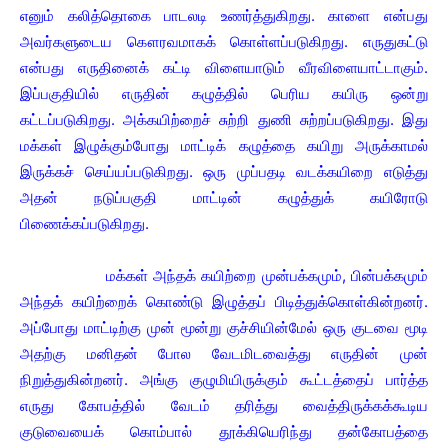
எனும் கலித்தொகை பாடலடி உணர்த்துகிறது. காளை என்பது
அவர்களுடைய கௌரவமாகக் கொள்ளப்படுகிறது. எருதுகட்டு
என்பது எருதினைக் கட்டி விளையாடும் வீரவிளையாட்டாகும்.
இப்பகுதியில் எருதின் கழுத்தில் பெரிய கயிரு ஒன்று
கட்டப்படுகிறது. அக்கயிற்றைச் சுற்றி துணி சுற்றப்படுகிறது. இது
மக்கள் இழுக்கும்போது மாட்டிக் கழுத்தை கயிறு அருக்காமல்
இருக்கச் செய்யப்படுகிறது. ஒரு முப்பதடி வடக்கயிறை எடுத்து
அதன் நடுப்பகுதி மாட்டின் கழுத்துக் கயிரோடு
பிணைக்கப்படுகிறது.
மக்கள் அந்தக் கயிற்றை முன்பக்கமும், பின்பக்கமும்
அந்தக் கயிற்றைக் கொண்டு இழுத்தப் பிடித்துக்கொள்கின்றனர்.
அப்போது மாட்டிற்கு முன் மூன்று குச்சியின்மேல் ஒரு குடவை மூடி
அதற்கு மனிதன் போல வேடமிடவைத்து எருதின் முன்
நிறுத்துகின்றனர். அங்கு குழுமியிருக்கும் கூட்டத்தைப் பார்த்த
எருது கோபத்தில் வேடம் தரித்து வைத்திருக்கக்கூடிய
குடுவையைக் கொம்பால் தூக்கியெரிந்து தன்கோபத்தை