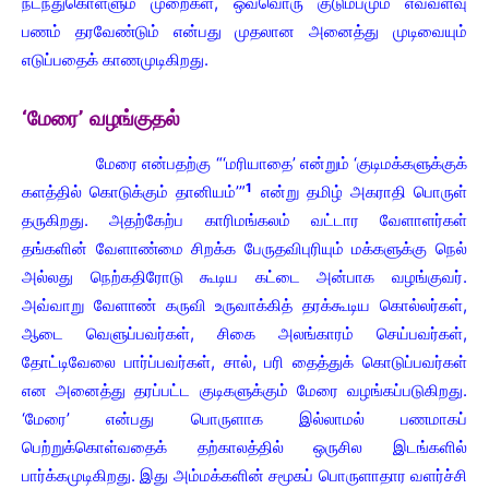
நடந்துகொள்ளும் முறைகள், ஒவ்வொரு குடும்பமும் எவ்வளவு
பணம் தரவேண்டும் என்பது முதலான அனைத்து முடிவையும்
எடுப்பதைக் காணமுடிகிறது.
‘மேரை’ வழங்குதல்
மேரை என்பதற்கு “‘மரியாதை’ என்றும் ‘குடிமக்களுக்குக்
1
களத்தில் கொடுக்கும் தானியம்’”
என்று தமிழ் அகராதி பொருள்
தருகிறது. அதற்கேற்ப காரிமங்கலம் வட்டார வேளாளர்கள்
தங்களின் வேளாண்மை சிறக்க பேருதவிபுரியும் மக்களுக்கு நெல்
அல்லது நெற்கதிரோடு கூடிய கட்டை அன்பாக வழங்குவர்.
அவ்வாறு வேளாண் கருவி உருவாக்கித் தரக்கூடிய கொல்லர்கள்,
ஆடை வெளுப்பவர்கள், சிகை அலங்காரம் செய்பவர்கள்,
தோட்டிவேலை பார்ப்பவர்கள், சால், பரி தைத்துக் கொடுப்பவர்கள்
என அனைத்து தரப்பட்ட குடிகளுக்கும் மேரை வழங்கப்படுகிறது.
‘மேரை’ என்பது பொருளாக இல்லாமல் பணமாகப்
பெற்றுக்கொள்வதைக் தற்காலத்தில் ஒருசில இடங்களில்
பார்க்கமுடிகிறது. இது அம்மக்களின் சமூகப் பொருளாதார வளர்ச்சி