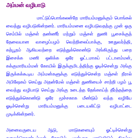
அம்மன் வழிபாடு
மாட்டுப்பொங்கலன்றே மாரியம்மனுக்கும் பொங்கல்
வைத்து வழிபடுகின்றனர். மாரியம்மனை வழிபடுவதற்கு முன் ஒரு
செம்பில் மஞ்சள் தண்ணீர் மற்றும் மஞ்சள் துணி பூசைக்குத்
தேவையான வாழைப்பழம் வெற்றிலைப்பாக்கு, ஊதுவர்த்தி,
கற்பூறம் ஆகியவற்றை எடுத்துக்கொண்டு அங்கிருந்து பறை
இசைக்க மணி ஒலிக்க ஒரே ஓட்டமாகப் பட்டாளம்மன்,
கக்குமாரியம்மன் கோயில் இருக்குமிடத்திற்கு ஓடிச்சென்று அங்கு
இருக்கக்கூடிய அம்மன்களுக்கு எடுத்துச்சென்ற மஞ்சள் நீரால்
அபிஷேகம் செய்து அதன்மேல் மஞ்சள் துணியைச் சாற்றி பழம் பூ
வைத்து வழிபாடு செய்து அங்கு உடைத்த தேங்காய்த் தீர்த்தத்தை
எடுத்துக்கொண்டு ஒரே மூச்சகாக மீண்டும் வந்த வழியே
ஓடிச்சென்று மாரியம்மனுக்கு படையலிட்டு வழிபாட்டை
முடிக்கின்றனர்.
அனைவருடைய ஆடு, மாடுகளையும் ஓட்டிச்சென்று
தலைக்கொண்டம்மன் கோயில் முன்பாக மாடுவிடும் நிகழ்வு