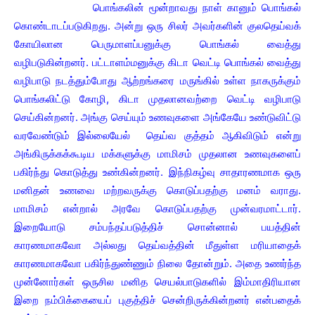
பொங்கலின் மூன்றாவது நாள் கானும் பொங்கல்
கொண்டாடப்படுகிறது. அன்று ஒரு சிலர் அவர்களின் குலதெய்வக்
கோயிலான பெருமாளப்பனுக்கு பொங்கல் வைத்து
வழிபடுகின்றனர். பட்டாளம்மனுக்கு கிடா வெட்டி பொங்கல் வைத்து
வழிபாடு நடத்தும்போது ஆற்றங்கரை மருங்கில் உள்ள நாகருக்கும்
பொங்கலிட்டு கோழி, கிடா முதலானவற்றை வெட்டி வழிபாடு
செய்கின்றனர். அங்கு செய்யும் உணவுகளை அங்கேயே உண்டுவிட்டு
வரவேண்டும் இல்லையேல் தெய்வ குத்தம் ஆகிவிடும் என்று
அங்கிருக்கக்கூடிய மக்களுக்கு மாமிசம் முதலான உணவுகளைப்
பகிர்ந்து கொடுத்து உண்கின்றனர். இந்நிகழ்வு சாதாரணமாக ஒரு
மனிதன் உணவை மற்றவருக்கு கொடுப்பதற்கு மனம் வராது.
மாமிசம் என்றால் அரவே கொடுப்பதற்கு முன்வரமாட்டார்.
இறையோடு சம்பந்தப்படுத்திச் சொன்னால் பயத்தின்
காரணமாகவோ அல்லது தெய்வத்தின் மீதுள்ள மரியாதைக்
காரணமாகவோ பகிர்ந்துண்ணும் நிலை தோன்றும். அதை உணர்ந்த
முன்னோர்கள் ஒருசில மனித செயல்பாடுகளில் இம்மாதிரியான
இறை நம்பிக்கையைப் புகுத்திச் சென்றிருக்கின்றனர் என்பதைக்