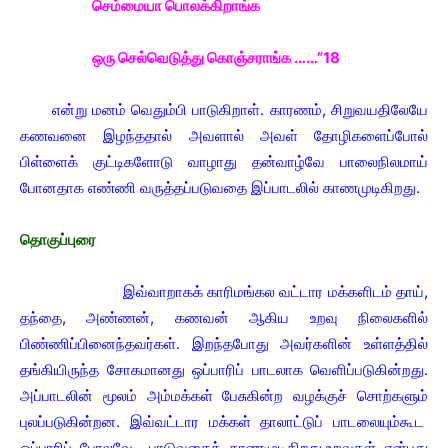
செம்மையா பொலக்கிறாங்க
ஒரு செல்வெடுத்து கொஞ்சராங்க ……”18
என்று மனம் வெதும்பி பாடுகிறாள். காரணம், சிறுவயதிலேயே
கணவனை இழந்ததால் அவளால் அவள் தோழிகளைப்போல்
பிள்ளைக் குட்டிகளோடு வாழாது தன்வாழ்வே பாலைநிலமாய்
போனதாக எண்ணி வருத்தப்படுவதை இப்பாடலில் காணமுடிகிறது.
தொகுப்புரை
இவ்வாறாகக் காரிமங்கல வட்டார மக்களிடம் தாய்,
தந்தை, அண்ணன், கணவன் ஆகிய உறவு நிலைகளில்
பிண்ணிப்பினைந்தவர்கள். இறந்தபோது அவர்களின் உள்ளத்தில்
தங்கியிருந்த சோகமானது ஒப்பாரிப் பாடலாக வெளிப்படுகின்றது.
அப்பாடலின் மூலம் அம்மக்கள் பேசுகின்ற வழக்குச் சொற்களும்
புலப்படுகின்றன. இவ்வட்டார மக்கள் தாலாட்டுப் பாடலையும்கூட
ஒப்பாரிப் போலவே பாடுவதைக் காணமுடிகிறது.உறவுகள் என்பது