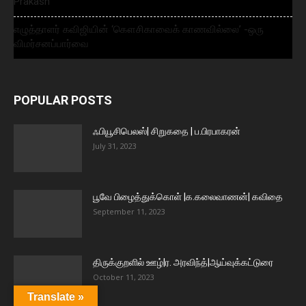
Prakash
எழுத்தாளர் கவிஜியின் ‘கௌசிகாவைக் காணவில்லை’ -ஒரு
விமர்சனப்பார்வை
POPULAR POSTS
ஃபியூசிபெலஸ்| சிறுகதை | ப.பிரபாகரன்
July 31, 2023
பூவே பிழைத்துக்கொள் |க.கலைவாணன்| கவிதை
September 11, 2023
திருக்குறளில் ஊழ்|ர. அரவிந்த்|ஆய்வுக்கட்டுரை
October 11, 2023
Translate »