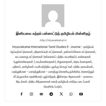
இனியவை கற்றல் பன்னாட்டுத் தமிழியல் மின்னிதழ்
http://iniyavaikatral.in
Iniyavaikatral International Tamil Studies E- Journal - தமிழியல்
ஆய்வுக்கட்டுரைகள், திறனாய்வுக் கட்டுரைகள், தன்னம்பிக்கை கட்டுரைகள்,
சுய வரலாறு கட்டுரைகள் (உங்களைப் பற்றிய சுயசரிதம்), கவிதைகள்
(புதுக்கவிதைகள் | மரபுக்கவிதைகள்), சிறுகதைகள், தொடர்கதைகள்,
புதினம், தமிழர்கள் பயன்படுத்திய புழங்கு பொருட்கள் பற்றிய தகவல்கள்,
மறந்துபோன - மறைந்துபோன - மறைந்து கொண்டிருக்கின்ற அனைத்தும்
மீட்டுருவாக்க உதவியோடு புதுப்பித்தல், இன்றைய தேவைகள் - நாளைய
தேடல்கள் பற்றிய சிந்தனைகள் எனத் தமிழியல் சார்ந்த படைப்புகள்
வெளியிடப்படும்.