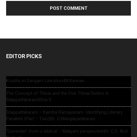
EDITOR PICKS
Koothu in Sangam Literature|M.Kannan
The Concept of Thinai and the Five Thinai Deities in
Silappathikaram|Siva V
Silappathikaram – Kamba Ramayanam: Identifying Literary
Parallels (Part – Two)|Dr. G.Mangaiyarkkarasi
‘Surrender’ from a biblical – Maliyam perspective|Dr. C.S. Arul