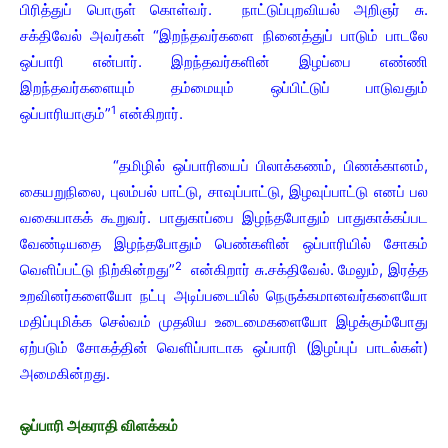
பிரித்துப் பொருள் கொள்வர். நாட்டுப்புறவியல் அறிஞர் சு.
சக்திவேல் அவர்கள் “இறந்தவர்களை நினைத்துப் பாடும் பாடலே
ஒப்பாரி என்பார். இறந்தவர்களின் இழப்பை எண்ணி
இறந்தவர்களையும் தம்மையும் ஒப்பிட்டுப் பாடுவதும்
1
ஒப்பாரியாகும்”
என்கிறார்.
“தமிழில் ஒப்பாரியைப் பிலாக்கணம், பிணக்கானம்,
கையறுநிலை, புலம்பல் பாட்டு, சாவுப்பாட்டு, இழவுப்பாட்டு எனப் பல
வகையாகக் கூறுவர். பாதுகாப்பை இழந்தபோதும் பாதுகாக்கப்பட
வேண்டியதை இழந்தபோதும் பெண்களின் ஒப்பாரியில் சோகம்
2
வெளிப்பட்டு நிற்கின்றது”
என்கிறார் சு.சக்திவேல். மேலும், இரத்த
உறவினர்களையோ நட்பு அடிப்படையில் நெருக்கமானவர்களையோ
மதிப்புமிக்க செல்வம் முதலிய உடைமைகளையோ இழக்கும்போது
ஏற்படும் சோகத்தின் வெளிப்பாடாக ஒப்பாரி (இழப்புப் பாடல்கள்)
அமைகின்றது.
ஒப்பாரி அகராதி விளக்கம்