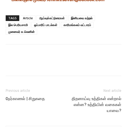
TAGS
Article
ஆய்வுக்கட்டுரைகள்
இனியவை கற்றல்
இல.பெரியசாமி
ஒப்பாரிப் பாடல்கள்
காரிமங்கலம் வட்டாரம்
முனைவர் க.லெனின்
Previous article
Next article
நேர்காணல் | சிறுகதை
திறனாய்வு உத்திகள் என்றால்
என்ன? உத்தியின் வகைகள்
யாவை?