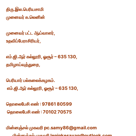
திரு.இல.பெரியசாமி
முனைவர் க.லெனின்
முனைவர் பட்ட ஆய்வாளர்,
உதவிப்பேராசிரியர்,
எம்.ஜி.ஆர் கல்லூரி, ஓசூர் – 635 130,
தமிழாய்வுத்துறை,
பெரியார் பல்கலைக்கழகம்.
எம்.ஜி.ஆர் கல்லூரி, ஓசூர் – 635 130,
தொலைபேசி எண் : 97861 80599
தொலைபேசி எண் : 70102 70575
மின்னஞ்சல் முகவரி
pc.samy86@gmail.com
மின்னஞ்சல் முகவரி
leninkesavan@outlook.com