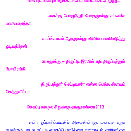
கைப்புள்ளையும் எடுக்காம பொட்டியில பணமெடுத்தா
எனக்கு பொழுதேறி போகுமுன்னு சட்டியில
பணமெடுத்தா
சாய்ங்காலம் ஆகுமுன்னு உரியில பணமெடுத்து
ஓடிவந்தேன்
டேசனுக்கு – திருட்டு இரயில் ஏறி திருப்பத்தூர்
போயிரங்கி
திருப்பத்தூர் செட்டியாரே என்ன பெத்த சீதாவும்
செத்துவிட்டா
செகப்பு கலருல சிறுகலரு தாருமண்ணா?”13
என்ற ஒப்பாரிப்பாடலில் அமைகின்றது. மனதை உருக
வைக்கும் பாடல் ஏட்டில் எழுதப்பெறவில்லை என்றாலும் காரிமங்கல