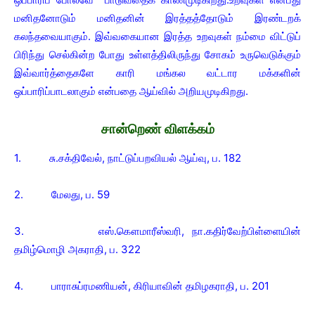
மனிதனோடும் மனிதனின் இரத்தத்தோடும் இரண்டறக்
கலந்தவையாகும். இவ்வகையான இரத்த உறவுகள் நம்மை விட்டுப்
பிரிந்து செல்கின்ற போது உள்ளத்திலிருந்து சோகம் உருவெடுக்கும்
இவ்வார்த்தைகளே காரி மங்கல வட்டார மக்களின்
ஒப்பாரிப்பாடலாகும் என்பதை ஆய்வில் அறியமுடிகிறது.
சான்றெண் விளக்கம்
1. சு.சக்திவேல், நாட்டுப்பறவியல் ஆய்வு, ப. 182
2. மேலது, ப. 59
3. எஸ்.கௌமாரீஸ்வரி, நா.கதிர்வேற்பிள்ளையின்
தமிழ்மொழி அகராதி, ப. 322
4. பாராசுப்ரமணியன், கிரியாவின் தமிழகராதி, ப. 201