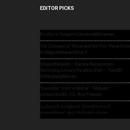
EDITOR PICKS
Koothu in Sangam Literature|M.Kannan
The Concept of Thinai and the Five Thinai Deiti
in Silappathikaram|Siva V
Silappathikaram – Kamba Ramayanam:
Identifying Literary Parallels (Part – Two)|Dr.
G.Mangaiyarkkarasi
‘Surrender’ from a biblical – Maliyam
perspective|Dr. C.S. Arul Prakash
எழுத்தாளர் கவிஜியின் ‘கௌசிகாவைக்
காணவில்லை’ -ஒரு விமர்சனப்பார்வை