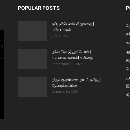
POPULAR POSTS
P
ஃபியூசிபெலஸ்| சிறுகதை |
ஆய
ப.பிரபாகரன்
சங
July 31, 2023
க
es
பு
பூவே பிழைத்துக்கொள் |
க.கலைவாணன்| கவிதை
ச
September 11, 2023
ப
கு
திருக்குறளில் ஊழ்|ர. அரவிந்த்|
ஆய்வுக்கட்டுரை
இக
October 11, 2023
தி