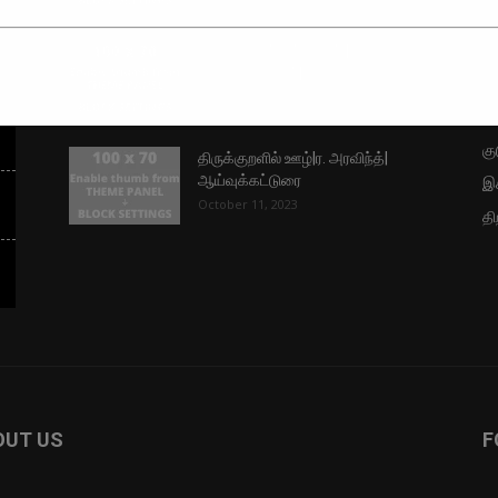
க
es
பு
பூவே பிழைத்துக்கொள் |
க.கலைவாணன்| கவிதை
ச
September 11, 2023
ப
This will close in
16
seconds
கு
திருக்குறளில் ஊழ்|ர. அரவிந்த்|
ஆய்வுக்கட்டுரை
இக
October 11, 2023
தி
OUT US
F