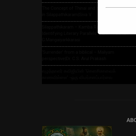
The Concept of Thinai and the Five Thinai Deiti
in Silappathikaram|Siva V
Silappathikaram – Kamba Ramayanam:
Identifying Literary Parallels (Part – Two)|Dr.
G.Mangaiyarkkarasi
‘Surrender’ from a biblical – Maliyam
perspective|Dr. C.S. Arul Prakash
எழுத்தாளர் கவிஜியின் ‘கௌசிகாவைக்
காணவில்லை’ -ஒரு விமர்சனப்பார்வை
AB