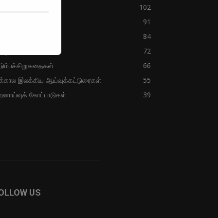
விதைகள்
102
துக்கவிதைகள்
91
ிறுகதைகள்
84
ொதுக்கட்டுரைகள்
72
டும்பச்சிறுகதைகள்
66
்கால இலக்கிய ஆய்வுக்கட்டுரைகள்
55
றனாய்வுக் கோட்பாடுகள்
39
OLLOW US