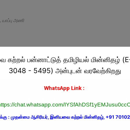
, யாப்பு அணி
கற்றல் பன்னாட்டுத் தமிழியல் மின்னிதழ் (E
3048 - 5495) அன்புடன் வரவேற்கிறது
WhatsApp Link :
POPULAR POSTS
P
https://chat.whatsapp.com/IYSfAhDSf1yEMJusu0ccC
ஃபியூசிபெலஸ்| சிறுகதை |
க்கு : முதன்மை ஆசிரியர், இனியவை கற்றல் மின்னிதழ், +91 701
ஆய
ப.பிரபாகரன்
சங
July 31, 2023