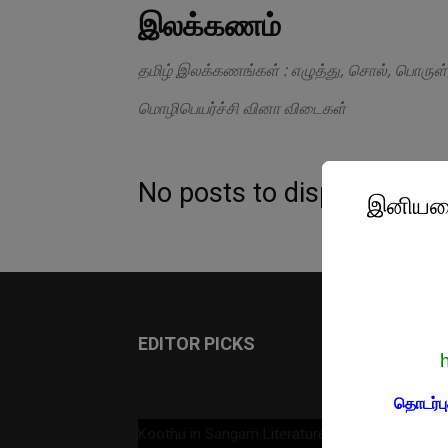
இலக்கணம்
தமிழ் இலக்கணங்கள் : எழுத்து, சொல், பொருள்
மொழிபெயர்ச்சி வினா விடைகள்
No posts to display
இனியவை 
EDITOR PICKS
தொடர்பு
Koothu in Sangam Literature|M.Kannan